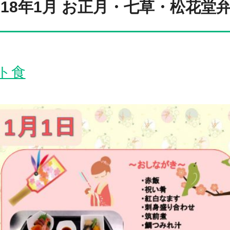
018年1月 お正月・七草・松花堂
ト食